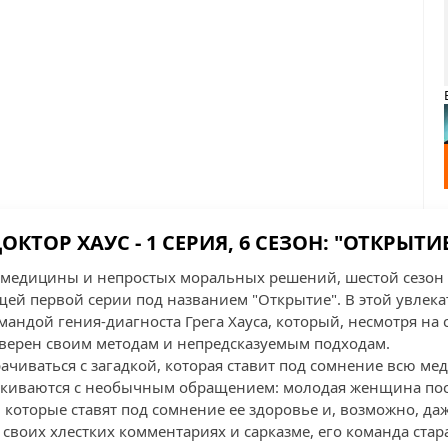
ОКТОР ХАУС - 1 СЕРИЯ, 6 СЕЗОН: "ОТКРЫТИ
медицины и непростых моральных решений, шестой сезон с
щей первой серии под названием "Открытие". В этой увлек
мандой гения-диагноста Грега Хауса, который, несмотря на 
 верен своим методам и непредсказуемым подходам.
ачиваться с загадкой, которая ставит под сомнение всю ме
алкиваются с необычным обращением: молодая женщина пос
которые ставят под сомнение ее здоровье и, возможно, даж
 своих хлестких комментариях и сарказме, его команда ста