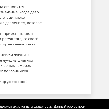
ла становится
значение, когда дело
ллегами также
я с давлением, которое
ен применять свои
результате, со своей
которые меняют всю
ческой жизни. С
же лучший диагноз
м черным юмором,
сех поклонников
 мир докторской
адлежат их законным владельцам. Данный ресурс носит