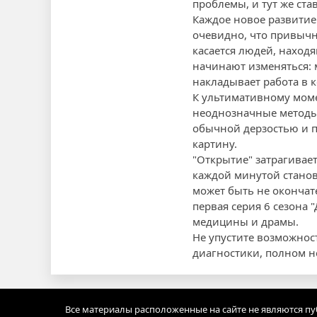
проблемы, и тут же ста
Каждое новое развитие
очевидно, что привычна
касается людей, наход
начинают изменяться: 
накладывает работа в 
К ультимативному моме
неоднозначные методы,
обычной дерзостью и п
картину.
"Открытие" затрагивае
каждой минутой станов
может быть не оконча
первая серия 6 сезона 
медицины и драмы.
Не упустите возможнос
диагностики, полном н
Все материалы расположенные на сайте не являются п