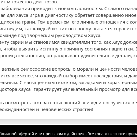
вит множество диагнозов.
 заболевания приводит к новым сложностям. С самого нача
я для Хауса игра в диагностику обретает совершенно иное 
ящихся на грани. Тем временем, его личные отношения с ко
мы видим, как каждый из них по-своему пытается справитьс
команде под творческим руководством Хауса.
нту серии мы становимся свидетелями того, как Хаус долж
 чтобы выявить истинную причину состояния пациентки. В 
роницательностью, он раскрывает удивительные детали, 
т важные философские вопросы о морали и ценности челове
ится все яснее, что каждый выбор имеет последствия, и да
тельным. С насыщенным сюжетом, загадками и характерны
"Доктора Хауса" гарантирует увлекательный просмотр для в
ть посмотреть этот захватывающий эпизод и погрузиться в
еожиданностей и человеческих страстей!
убличной офертой или призывом к действию. Все товарные знаки прин