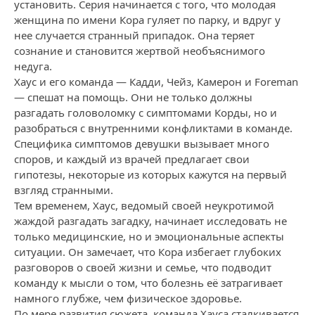
установить. Серия начинается с того, что молодая
женщина по имени Кора гуляет по парку, и вдруг у
нее случается странный припадок. Она теряет
сознание и становится жертвой необъяснимого
недуга.
Хаус и его команда — Кадди, Чейз, Камерон и Foreman
— спешат на помощь. Они не только должны
разгадать головоломку с симптомами Корды, но и
разобраться с внутренними конфликтами в команде.
Специфика симптомов девушки вызывает много
споров, и каждый из врачей предлагает свои
гипотезы, некоторые из которых кажутся на первый
взгляд странными.
Тем временем, Хаус, ведомый своей неукротимой
жаждой разгадать загадку, начинает исследовать не
только медицинские, но и эмоциональные аспекты
ситуации. Он замечает, что Кора избегает глубоких
разговоров о своей жизни и семье, что подводит
команду к мысли о том, что болезнь её затрагивает
намного глубже, чем физическое здоровье.
По мере развития сюжета, команда Хауса сталкивается