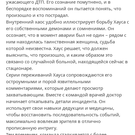
ужасающего ДТП. Его сознание помутнено, и в
беспорядке воспоминаний он пытается понять, что
произошло и кто пострадал.
Внутренний хаос удобно иллюстрирует борьбу Хауса с
его собственными демонами и сомнениями. Он
осознает, что в момент аварии был не один – рядом с
ним находилась таинственная женщина, судьба
которой неизвестна. Хаус решает, что должен
выяснить, что произошло, и каким образом это
связано со случайной больной, находящейся сейчас в
стационаре.
Серии переживаний Хауса сопровождаются его
остроумными и порой язвительными
комментариями, которые делают просмотр
захватывающим. Вместе с командой врачей доктор
начинает откапывать детали инцидента. Он
использует свои навыки дедукции и медицины,
чтобы восстановить последовательность событий,
максимально вовлекая зрителя в отлично
прописанную интригу.
Тем временем, команда сталкивается с более