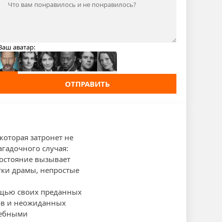
Ваш аватар:
ОТПРАВИТЬ
которая затронет не
агадочного случая:
состояние вызывает
тки драмы, непростые
мощью своих преданных
ов и неожиданных
чебными