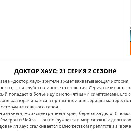
ДОКТОР ХАУС: 21 СЕРИЯ 2 СЕЗОНА
риала «Доктор Хаус» зрителей ждет захватывающая история, 
пекты, но и глубоко личные отношения. Серия начинает с з
рый попадает в больницу с непонятными симптомами. Его 
тория разворачивается в привычной для сериала манере: но
 остроумие главного героя.
гениальный, но эксцентричный врач, берется за дело. С по
Кэмерон и Чейза — он погружается в мир сложных диагноз
едования Хаус сталкивается с множеством препятствий: вра