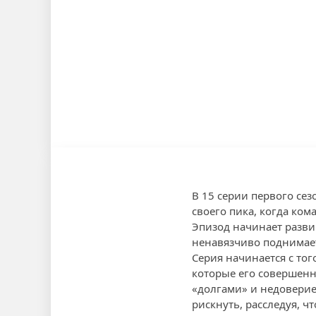
В 15 серии первого сез
своего пика, когда ко
Эпизод начинает развив
ненавязчиво поднимает
Серия начинается с тог
которые его совершенн
«долгами» и недоверием
рискнуть, расследуя, ч